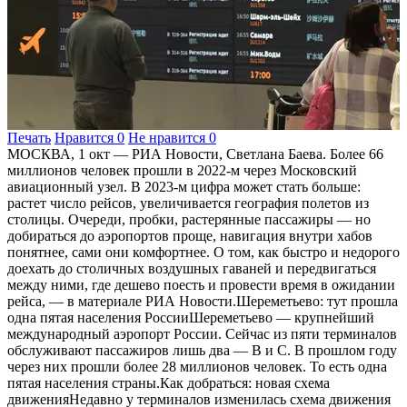
Печать
Нравится
0
Не нравится
0
МОСКВА, 1 окт — РИА Новости, Светлана Баева. Более 66 миллионов человек прошли в 2022-м через Московский авиационный узел. В 2023-м цифра может стать больше: растет число рейсов, увеличивается география полетов из столицы. Очереди, пробки, растерянные пассажиры — но добираться до аэропортов проще, навигация внутри хабов понятнее, сами они комфортнее. О том, как быстро и недорого доехать до столичных воздушных гаваней и передвигаться между ними, где дешево поесть и провести время в ожидании рейса, — в материале РИА Новости.Шереметьево: тут прошла одна пятая населения РоссииШереметьево — крупнейший международный аэропорт России. Сейчас из пяти терминалов обслуживают пассажиров лишь два — В и С. В прошлом году через них прошли более 28 миллионов человек. То есть одна пятая населения страны.Как добраться: новая схема движенияНедавно у терминалов изменилась схема движения транспорта. Первая линия от здания аэропорта предназначена только для городского транспорта и пользователей услуг ВИП-залов. Вторая — для посадки пассажиров в личный транспорт и такси, которые работают по премиальным тарифам и "Комфорт+". Третья — места подачи такси по тарифам "Эконом", "Комфорт". И цветовая навигация появилась: белый, синий и красный — остановки городского транспорта, зеленый — места посадки в личные автомобили, желтый — в такси с тарифами "Эконом", "Комфорт" и "Комфорт+", черный — в такси премиальной категории обслуживания.Это понравилось не всем — мол, что за разделение по цветам и классам."Каждый вид транспорта подъезжает в специально отведенный для него парковочный сектор, а не ждет очереди в общем потоке. В терминале B открыли второй выход для дополнительного удобства пассажиров, — пояснили в пресс-службе аэропорта. — Люди могут добраться до выбранной точки посадки самым коротким путем, при этом сократив время ожидания автомобиля почти на треть".Совет от аэропорта: рекомендуем вызывать такси сразу после получения багажа.На личном транспорте и каршерингеДобраться до аэропорта и уехать из него можно разными способами. Личный транспорт или каршеринг — есть многоуровневые паркинги терминалов В и С на пять тысяч мест плюс уличные стоянки. Транзит (десять-тридцать минут — бесплатно), парковка — от 100 до 2200 рублей в час.Доехать можно по трассам М-10 (Ленинградское шоссе) и М-11 ("Нева"). Последняя быстрая, но платная, до В и С или обратно — 550 рублей.На общественном транспортеС Белорусского и Савеловского вокзалов в Шереметьево раз в полчаса ходят поезда "Аэроэкспресс" (470-500 рублей, но есть групповые тарифы и скидки)."Единственным отличием в расписании будет начало выполнения поездок. Например, первый поезд отправится с Белорусского в 6:36, в то время как с Савеловского — в 6:42 утра", — уточняют в Шереметьево. Есть промежуточная станция — Окружная, соединенная с одноименными стациями метро, МЦК и D1 (МЦД-1).Московские центральные диаметры — это пригородные железнодорожные маршруты, которые проходят через всю Москву. Сейчас их пять.Лайфхак от дептранса Москвы: доехать до станций, где останавливается &quot;Аэроэкспресс&quot; до Шереметьево, можно и по D1, и по D4 — первый запустили еще в 2019-м, четвертый — в сентябре этого года. Пересадки удобные и быстрые. На Белорусском вокзале, например, останавливаются поезда и D1, и D4. Комфортно добираться для пассажиров с западной (Апрелевка), северо-западной (Одинцово), восточной (Железнодорожный) частей агломерации.Новые варианты маршрутов до аэропорта появились и у пассажиров D3 — с него можно пересесть на экспресс-автобус до Шереметьево на станции "Ховрино".Кроме того, компания "Аэроэкспресс" выполняет рейсы автобусов от метро "Ховрино" до Шереметьево: 250 рублей и примерно 20 минут в дороге. От станций метро "Планерная", "Речной вокзал" и "Беломорская" ходят автобусы "Мосгортранса" 817 и 851. Ночью от аэропорта до центра города курсирует маршрут н1.Лайфхак от аэропорта: если на входе в терминал В появились очереди, можно воспользоваться терминалом С — их общедоступные зоны вылета находятся на одном этаже.В аэропорту: питьевые фонтанчики, спа и Ил-62Золотая по цене вода в хабах уходит в прошлое. Например, в Шереметьево при входе в стерильную зону можно увидеть рекламу полулитровой бутылки за 49 рублей.Но и эти деньги тратить не обязательно — просто возьмите с собой пустую емкость.&quot;Наши общие зоны оборудованы не только удобными сиденьями и терминалами зарядных станций. Здесь же — фонтанчики с чистой питьевой водой и пурифайеры. Кстати, качество воды регулярно проверяют&quot;, — говорят в аэропорту.В комнатах матери и ребенка дети могут отдохнуть, поесть, принять душ и поиграть — есть все необходимое, включая прогулочные коляски для перемещения по терминалу, и эта опция бесплатна.Ходит много историй про "секретные" недорогие кафе в аэропортах. В Шереметьево такое имеется, но в терминале F, а он сейчас пассажиров не обслуживает.Если предполагается длительное ожидание, стоит отправиться в бизнес-зал. В Шереметьево их три: "Кандинский" и "Рублев" в терминале В, "Малевич" — в терминале С. Разовое посещение любого обойдется в 2500 рублей с человека за четыре часа. Это шведский стол, напитки, в том числе алкогольные, рабочая зона, Wi-Fi, пресса и душ.В "Рублеве" — еще и спа-зона.В терминале С есть зал сна и отдыха Sleep Lounge, где можно арендовать спальный бокс или номер с ванной комнатой на время от одного часа до суток.Совет: &quot;В Шереметьево около терминала В установлен самолет-памятник Ил-62. Прогуляйтесь и посмотрите на один из главных образцов советской авиации&quot;, — советует Александр Никулин, автор блога &quot;ЖЖитель: путешествия и авиация&quot;.Домодедово: десять Красных площадейТут открылся новый сегмент пассажирского терминала Т2: семь этажей и 240 тысяч квадратных метров. "Это можно сопоставить примерно с десятью Красными площадями", — подчеркивают в пресс-службе хаба.Как добраться на личном транспортеНа своем автомобиле или каршеринге попасть в Домодедово, если миновать столичные пробки, довольно просто. Есть отдельная автодорога А-105, и заторы на ней — редкость. В самом аэропорту примерно 6500 парковочных мест. Стоимость — 250-1250 рублей в час. Есть суточная стоянка с услугой парковщика: 2400 рублей.&quot;Параллельно с запуском нового сегмента введена в работу двухуровневая автомобильная эстакада, — объясняют в пресс-службе Домодедово. — Вдоль здания пассажирского терминала построили развязку, которая обеспечит циркуляцию наземного общественного и личного транспорта при подъезде к аэропорту с разделением потоков на прилет и вылет.На общественном транспортеКак и во все аэропорты Москвы, в Домодедово ходит поезд "Аэроэкспресс" от Павелецкого вокзала. Время в пути — 45 минут, стоимость — от 470-500 рублей, есть тарифы со скидками.Можно и на обычной электричке. Она идет с остановками один час десять минут, цена — 180 рублей."Аэроэкспресс" ходит каждые 15 минут от станции метро "Домодедовская". В пресс-службе департамента транспорта Москвы уточняют: "время в пути — 30-40 минут, на линии курсируют туристические автобусы с высоким салоном и багажным отделением".Есть и обычные пригородные автобусы от "Домодедовской", а также маршрутки от города Домодедово и соседних населенных пунктов.В пресс-службе аэропорта рассказывают о концепции Under One Roof: единый терминал способствует созданию комфортных условий для пассажиров. Можно выбрать любой удобный вход и оказаться в общей зоне, а оттуда пройти на стойки регистрации как внутрироссийских, так и международных рейсов.В аэропорту: столовые, рестораны и необычный сервис"Секретные" столовые в Домодедово есть, но не в самом аэропорту, а рядом. Вкусно, недорого, "низкие цены", "столов много, места всем хватит" — так отзываются путешественники о "Столовой S7". Адрес на "Яндекс.Картах": аэропорт Домодедово имени М. В. Ломоносова, 6/1. Время пешком от терминала — около десяти минут. Часы работы — с 8:00 до 19:00, с перерывами.Есть еще одна по такому же адресу, но дом 8. Идти минут десять-пятнадцать вдоль парковки. Отзывы аналогичные: чисто, вкусно, недорого. Обед в среднем стоит 300-500 рублей. Часы работы — с 9:00 до 18:00, с перерывами.&quot;В разных зонах аэровокзального комплекса в круглосуточном режиме работает более 50 ресторанов, кафе и баров&quot;, — рассказывают в пресс-службе хаба.Предлагают необычный вариант: "путешественники, отправляющиеся в поездку по России, могут заказать любимые блюда прямо на борт самолета из ресторана "Колбасный цех".Лайфхак. &quot;В магазине &quot;Аленка&quot; в Домодедово можно купить воду за 40 рублей и кучу разных конфет по ценам, как в сетевых супермаркетах эконом-класса&quot;, — говорит Александр Никулин.В новом сегменте терминала работают порядка 15 баров, кафе, ресторанов и магазины беспошлинной торговли, а также новый современный бизнес-зал "Горизонт".Всего, уточняют в пресс-службе, в зонах вылета внутренних и международных воздушных линий открыты в круглосуточном режиме семь бизнес-залов, стоимость — 3000-3500 рублей за четыре часа, ВИП-залов — 24 000.Новинки: комната матери и ребенка, выставкиВ DME открылась новая комната матери и ребенка на территории Т2. Есть все необходимое: подгузники, одноразовые пеленки, аппараты для подогрева бутылочек, микроволновые печи, кулеры с горячей и холодной водой. Круглосуточно и бесплатно.Внуково: первый в России аэропорт с метроНовую станцию метро "Аэропорт Внуково" интегрировали в инфраструктуру авиагавани полностью. "Это знаковое событие для всей страны. Путь от Внуково до центра столицы теперь экономный и комфортный, а транзитные пассажиры могут быстрее перемещаться между аэропортами", — сказал на открытии мэр Москвы Сергей Собянин.Как добраться на общественном транспортеПервый вариант — конечно, на метро. Дизайн станций "Пыхтино" и "Аэропорт Внуково" (конечная) — про авиацию. Все посвящено гражданским самолетам конструкторского бюро Туполева. До авиагавани продлили Солнцевскую линию, пересадки есть не со всех веток. Время в пути от "Делового центра" до Внуково занимает 40 минут, а от станции "Мичуринский проспект" БКЛ можно добраться за 23 м