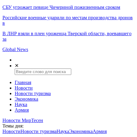
СБУ угрожает певице Чичериной пожизненным сроком
Российские военные ударили по местам производства дронов
в
В ЛНР взяли в плен уроженца Тверской области, воевавшего
за
Global News
✕
Главная
Новости
Новости туризма
Экономика
Наука
Армия
Новости МирТесен
Темы дня:
Новости
Новости туризма
Наука
Экономика
Армия