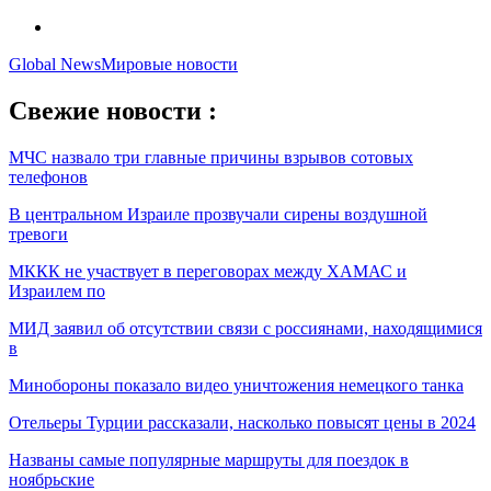
Global News
Мировые новости
Свежие новости :
МЧС назвало три главные причины взрывов сотовых
телефонов
В центральном Израиле прозвучали сирены воздушной
тревоги
МККК не участвует в переговорах между ХАМАС и
Израилем по
МИД заявил об отсутствии связи с россиянами, находящимися
в
Минобороны показало видео уничтожения немецкого танка
Отельеры Турции рассказали, насколько повысят цены в 2024
Названы самые популярные маршруты для поездок в
ноябрьские