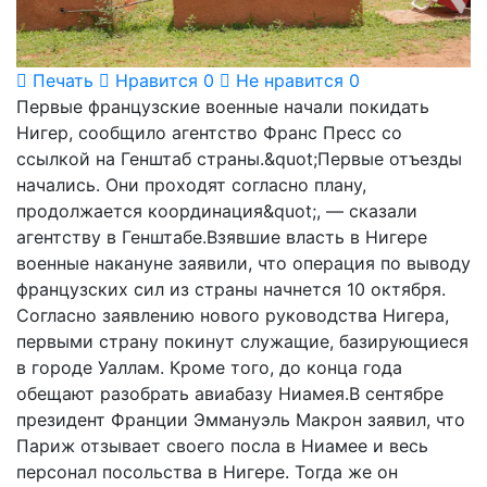
Печать
Нравится
0
Не нравится
0
Первые французские военные начали покидать
Нигер, сообщило агентство Франс Пресс со
ссылкой на Генштаб страны.&quot;Первые отъезды
начались. Они проходят согласно плану,
продолжается координация&quot;, — сказали
агентству в Генштабе.Взявшие власть в Нигере
военные накануне заявили, что операция по выводу
французских сил из страны начнется 10 октября.
Согласно заявлению нового руководства Нигера,
первыми страну покинут служащие, базирующиеся
в городе Уаллам. Кроме того, до конца года
обещают разобрать авиабазу Ниамея.В сентябре
президент Франции Эммануэль Макрон заявил, что
Париж отзывает своего посла в Ниамее и весь
персонал посольства в Нигере. Тогда же он