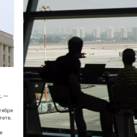
;, —
тября
тете.
е