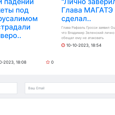
и падении
"Лично заверил
кеты под
Глава МАГАТЭ
русалимом
сделал..
страдали
Глава Рафаэль Гросси заявил Gu
что Владимир Зеленский лично
веро..
обещал ему не атаковать
Запорожскую...
10-10-2023, 18:54
0-2023, 18:08
0