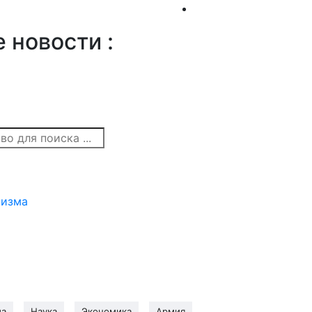
 новости :
ризма
ма
Наука
Экономика
Армия