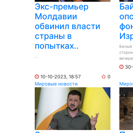
Экс-премьер
Ба
Молдавии
оп
обвинил власти
фо
страны в
Изр
попытках..
Белый 
сторон
...
вечери
презид
30-
10-10-2023, 18:57
0
Мировые новости
Миро