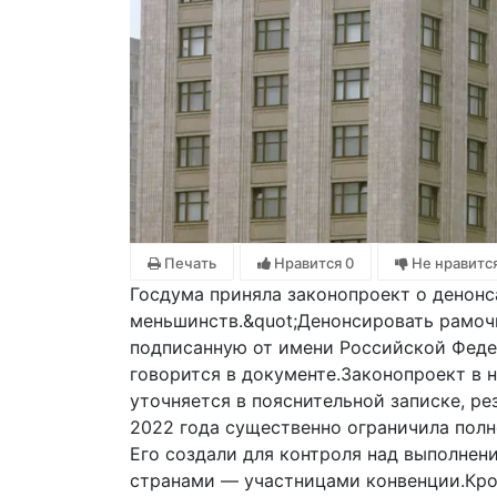
Печать
Нравится
0
Не нравитс
Госдума приняла законопроект о денон
меньшинств.&quot;Денонсировать рамоч
подписанную от имени Российской Федер
говорится в документе.Законопроект в 
уточняется в пояснительной записке, р
2022 года существенно ограничила полн
Его создали для контроля над выполнен
странами — участницами конвенции.Кром