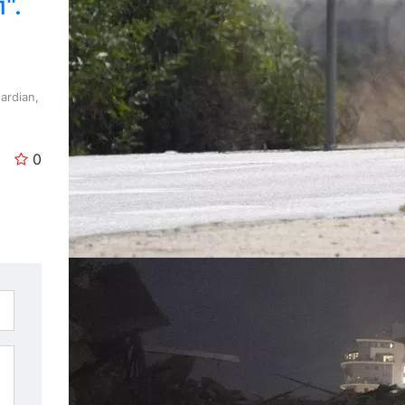
".
ardian,
0