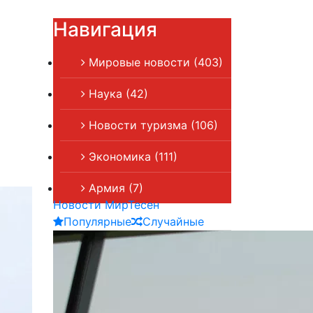
Навигация
Мировые новости
(403)
Наука
(42)
Новости туризма
(106)
Экономика
(111)
Армия
(7)
Новости МирТесен
Популярные
Случайные