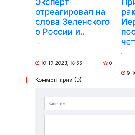
Эксперт
Пр
отреагировал на
ра
слова Зеленского
Ие
о России и..
по
чет
...
...
10-10-2023, 18:55
0
9-1
Комментарии (0)