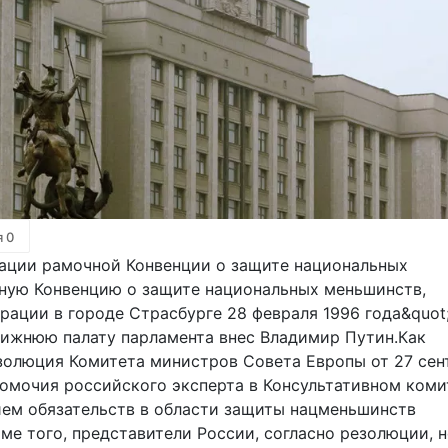
я
0
сации рамочной Конвенции о защите национальных
ную Конвенцию о защите национальных меньшинств,
ации в городе Страсбурге 28 февраля 1996 года&quot
нижнюю палату парламента внес Владимир Путин.Как
езолюция Комитета министров Совета Европы от 27 сен
омочия российского эксперта в Консультативном коми
ием обязательств в области защиты нацменьшинств
е того, представители России, согласно резолюции, н