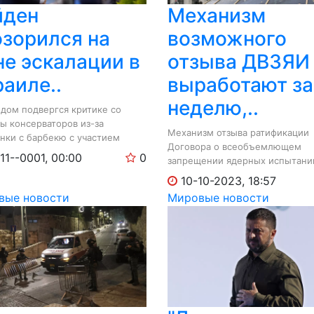
Механизм
йден
возможного
озорился на
отзыва ДВЗЯИ
не эскалации в
выработают за
аиле..
неделю,..
дом подвергся критике со
ы консерваторов из-за
Механизм отзыва ратификации
нки с барбекю с участием
Договора о всеобъемлющем
ента...
11--0001, 00:00
0
запрещении ядерных испытани
(ДВЗЯИ) будет...
10-10-2023, 18:57
вые новости
Мировые новости