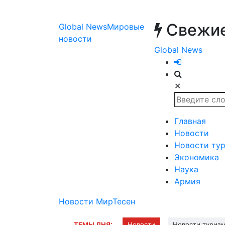
Свежие
Global News
Мировые
новости
Global News
✕
Главная
Новости
Новости ту
Экономика
Наука
Армия
Новости МирТесен
ТЕМЫ ДНЯ:
Новости
Новости туриз