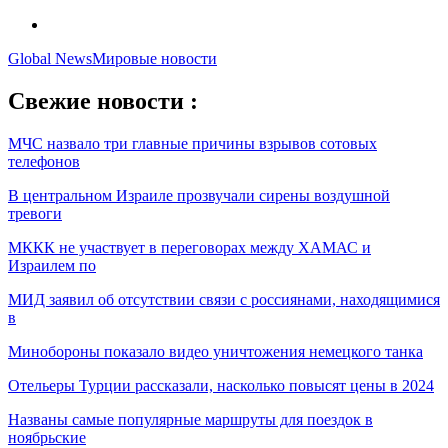
Global News
Мировые новости
Свежие новости :
МЧС назвало три главные причины взрывов сотовых
телефонов
В центральном Израиле прозвучали сирены воздушной
тревоги
МККК не участвует в переговорах между ХАМАС и
Израилем по
МИД заявил об отсутствии связи с россиянами, находящимися
в
Минобороны показало видео уничтожения немецкого танка
Отельеры Турции рассказали, насколько повысят цены в 2024
Названы самые популярные маршруты для поездок в
ноябрьские