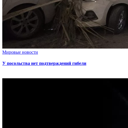
Мировые новости
У посольства нет подтверждений гибели