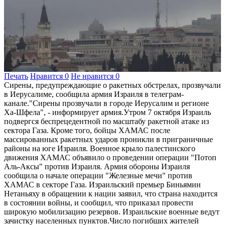
Печать
Нравится
0
Не нравится
0
Сирены, предупреждающие о ракетных обстрелах, прозвучали
в Иерусалиме, сообщила армия Израиля в телеграм-
канале."Сирены прозвучали в городе Иерусалим и регионе
Ха-Шфела", - информирует армия.Утром 7 октября Израиль
подвергся беспрецедентной по масштабу ракетной атаке из
сектора Газа. Кроме того, бойцы ХАМАС после
массированных ракетных ударов проникли в приграничные
районы на юге Израиля. Военное крыло палестинского
движения ХАМАС объявило о проведении операции "Потоп
Аль-Аксы" против Израиля. Армия обороны Израиля
сообщила о начале операции "Железные мечи" против
ХАМАС в секторе Газа. Израильский премьер Биньямин
Нетаньяху в обращении к нации заявил, что страна находится
в состоянии войны, и сообщил, что приказал провести
широкую мобилизацию резервов. Израильские военные ведут
зачистку населенных пунктов.Число погибших жителей