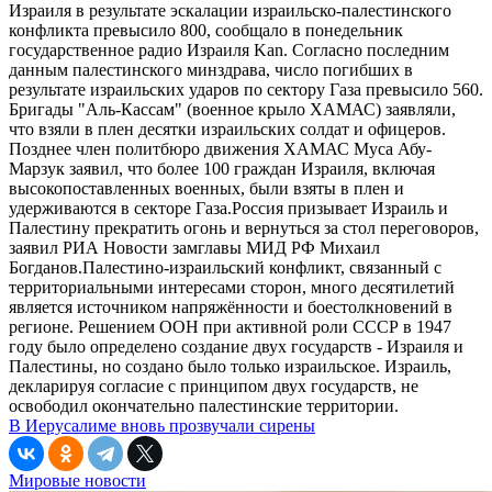
Израиля в результате эскалации израильско-палестинского
конфликта превысило 800, сообщало в понедельник
государственное радио Израиля Kan. Согласно последним
данным палестинского минздрава, число погибших в
результате израильских ударов по сектору Газа превысило 560.
Бригады "Аль-Кассам" (военное крыло ХАМАС) заявляли,
что взяли в плен десятки израильских солдат и офицеров.
Позднее член политбюро движения ХАМАС Муса Абу-
Марзук заявил, что более 100 граждан Израиля, включая
высокопоставленных военных, были взяты в плен и
удерживаются в секторе Газа.Россия призывает Израиль и
Палестину прекратить огонь и вернуться за стол переговоров,
заявил РИА Новости замглавы МИД РФ Михаил
Богданов.Палестино-израильский конфликт, связанный с
территориальными интересами сторон, много десятилетий
является источником напряжённости и боестолкновений в
регионе. Решением ООН при активной роли СССР в 1947
году было определено создание двух государств - Израиля и
Палестины, но создано было только израильское. Израиль,
декларируя согласие с принципом двух государств, не
освободил окончательно палестинские территории.
В Иерусалиме вновь прозвучали сирены
Мировые новости