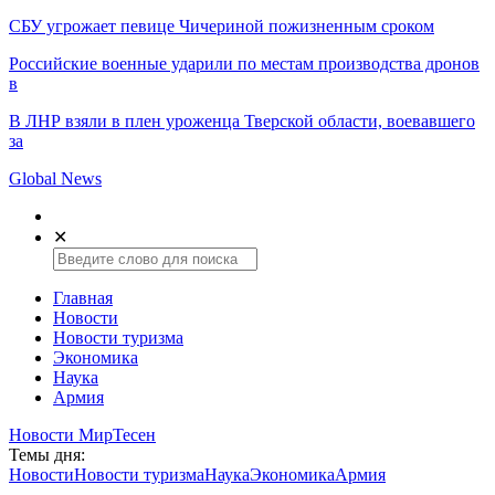
СБУ угрожает певице Чичериной пожизненным сроком
Российские военные ударили по местам производства дронов
в
В ЛНР взяли в плен уроженца Тверской области, воевавшего
за
Global News
✕
Главная
Новости
Новости туризма
Экономика
Наука
Армия
Новости МирТесен
Темы дня:
Новости
Новости туризма
Наука
Экономика
Армия