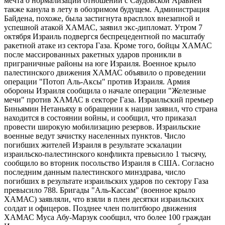
мечта о нормализации отношений с Саудовской Аравией
также канула в лету в обозримом будущем. Администрация
Байдена, похоже, была застигнута врасплох внезапной и
успешной атакой ХАМАС, заявил экс-дипломат. Утром 7
октября Израиль подвергся беспрецедентной по масштабу
ракетной атаке из сектора Газа. Кроме того, бойцы ХАМАС
после массированных ракетных ударов проникли в
приграничные районы на юге Израиля. Военное крыло
палестинского движения ХАМАС объявило о проведении
операции "Потоп Аль-Аксы" против Израиля. Армия
обороны Израиля сообщила о начале операции "Железные
мечи" против ХАМАС в секторе Газа. Израильский премьер
Биньямин Нетаньяху в обращении к нации заявил, что страна
находится в состоянии войны, и сообщил, что приказал
провести широкую мобилизацию резервов. Израильские
военные ведут зачистку населенных пунктов. Число
погибших жителей Израиля в результате эскалации
израильско-палестинского конфликта превысило 1 тысячу,
сообщило во вторник посольство Израиля в США. Согласно
последним данным палестинского минздрава, число
погибших в результате израильских ударов по сектору Газа
превысило 788. Бригады "Аль-Кассам" (военное крыло
ХАМАС) заявляли, что взяли в плен десятки израильских
солдат и офицеров. Позднее член политбюро движения
ХАМАС Муса Абу-Марзук сообщил, что более 100 граждан