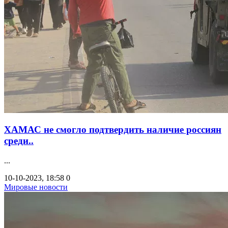
ХАМАС не смогло подтвердить наличие россиян
среди..
...
10-10-2023, 18:58
0
Мировые новости