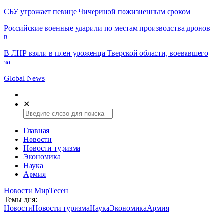
СБУ угрожает певице Чичериной пожизненным сроком
Российские военные ударили по местам производства дронов
в
В ЛНР взяли в плен уроженца Тверской области, воевавшего
за
Global News
✕
Главная
Новости
Новости туризма
Экономика
Наука
Армия
Новости МирТесен
Темы дня:
Новости
Новости туризма
Наука
Экономика
Армия