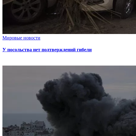
Мировые новости
У посольства нет подтверждений гибели