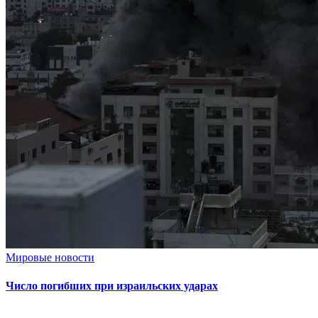
Мировые новости
Число погибших при израильских ударах