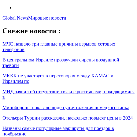
Global News
Мировые новости
Свежие новости :
МЧС назвало три главные причины взрывов сотовых
телефонов
В центральном Израиле прозвучали сирены воздушной
тревоги
МККК не участвует в переговорах между ХАМАС и
Израилем по
МИД заявил об отсутствии связи с россиянами, находящимися
в
Минобороны показало видео уничтожения немецкого танка
Отельеры Турции рассказали, насколько повысят цены в 2024
Названы самые популярные маршруты для поездок в
ноябрьские