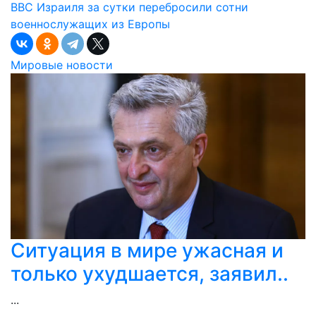
ВВС Израиля за сутки перебросили сотни
военнослужащих из Европы
Мировые новости
Ситуация в мире ужасная и
только ухудшается, заявил..
...