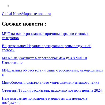
Global News
Мировые новости
Свежие новости :
МЧС назвало три главные причины взрывов сотовых
телефонов
В центральном Израиле прозвучали сирены воздушной
тревоги
МККК не участвует в переговорах между ХАМАС и
Израилем по
МИД заявил об отсутствии связи с россиянами, находящимися
в
Минобороны показало видео уничтожения немецкого танка
Отельеры Турции рассказали, насколько повысят цены в 2024
Названы самые популярные маршруты для поездок в
ноябрьские