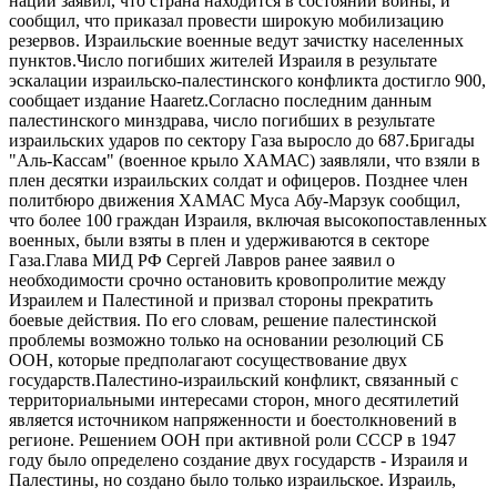
нации заявил, что страна находится в состоянии войны, и
сообщил, что приказал провести широкую мобилизацию
резервов. Израильские военные ведут зачистку населенных
пунктов.Число погибших жителей Израиля в результате
эскалации израильско-палестинского конфликта достигло 900,
сообщает издание Haaretz.Согласно последним данным
палестинского минздрава, число погибших в результате
израильских ударов по сектору Газа выросло до 687.Бригады
"Аль-Кассам" (военное крыло ХАМАС) заявляли, что взяли в
плен десятки израильских солдат и офицеров. Позднее член
политбюро движения ХАМАС Муса Абу-Марзук сообщил,
что более 100 граждан Израиля, включая высокопоставленных
военных, были взяты в плен и удерживаются в секторе
Газа.Глава МИД РФ Сергей Лавров ранее заявил о
необходимости срочно остановить кровопролитие между
Израилем и Палестиной и призвал стороны прекратить
боевые действия. По его словам, решение палестинской
проблемы возможно только на основании резолюций СБ
ООН, которые предполагают сосуществование двух
государств.Палестино-израильский конфликт, связанный с
территориальными интересами сторон, много десятилетий
является источником напряженности и боестолкновений в
регионе. Решением ООН при активной роли СССР в 1947
году было определено создание двух государств - Израиля и
Палестины, но создано было только израильское. Израиль,