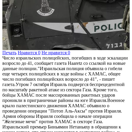
Печать
Нравится
0
Не нравится
0
Число израильских полицейских, погибших в ходе эскалации
возросло до 41, сообщает газета Haaretz со ссылкой на новые
данные полиции."Израильская полиция объявила о гибели
еще четырех полицейских в ходе войны с ХАМАС, общее
число погибших полицейских возросло до 41", - пишет
газета.Утром 7 октября Израиль подвергся беспрецедентной
по масштабу ракетной атаке из сектора Газа. Кроме того,
бойцы ХАМАС после массированных ракетных ударов
проникли в приграничные районы на юге Израиля.Военное
крыло палестинского движения ХАМАС объявило о
проведении операции "Потоп Аль-Аксы" против Израиля.
Армия обороны Израиля сообщила о начале операции
"Железные мечи" против ХАМАС в секторе Газа.
Израильский премьер Биньямин Нетаньяху в обращении к