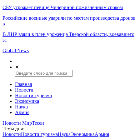
СБУ угрожает певице Чичериной пожизненным сроком
Российские военные ударили по местам производства дронов
в
В ЛНР взяли в плен уроженца Тверской области, воевавшего
за
Global News
✕
Главная
Новости
Новости туризма
Экономика
Наука
Армия
Новости МирТесен
Темы дня:
Новости
Новости туризма
Наука
Экономика
Армия