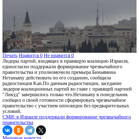
Печать
Нравится
0
Не нравится
0
Лидеры партий, входящих в правящую коалицию Израиля,
единогласно поддержали формирование чрезвычайного
правительства и уполномочили премьера Биньямина
Нетаньяху действовать по его созданию, сообщила
радиостанция Kan.По данным радиостанции, заседание
лидеров коалиционных партий во главе с правящей партией
"Ликуд" завершилось только что.Нетаньяху в понедельник
сообщил о своей готовности сформировать чрезвычайное
правительство с участием оппозиции без предварительных
условий.
СМИ: в Израиле поддержали формирование чрезвычайного
правительства
Мировые новости