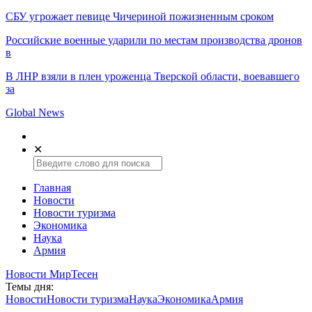
СБУ угрожает певице Чичериной пожизненным сроком
Российские военные ударили по местам производства дронов
в
В ЛНР взяли в плен уроженца Тверской области, воевавшего
за
Global News
✕
Главная
Новости
Новости туризма
Экономика
Наука
Армия
Новости МирТесен
Темы дня:
Новости
Новости туризма
Наука
Экономика
Армия