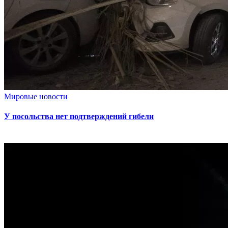
Мировые новости
У посольства нет подтверждений гибели