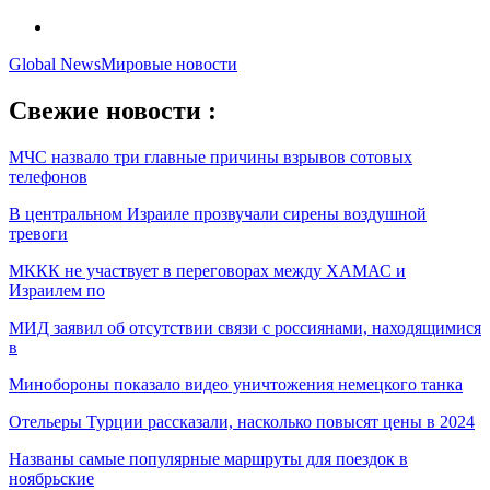
Global News
Мировые новости
Свежие новости :
МЧС назвало три главные причины взрывов сотовых
телефонов
В центральном Израиле прозвучали сирены воздушной
тревоги
МККК не участвует в переговорах между ХАМАС и
Израилем по
МИД заявил об отсутствии связи с россиянами, находящимися
в
Минобороны показало видео уничтожения немецкого танка
Отельеры Турции рассказали, насколько повысят цены в 2024
Названы самые популярные маршруты для поездок в
ноябрьские