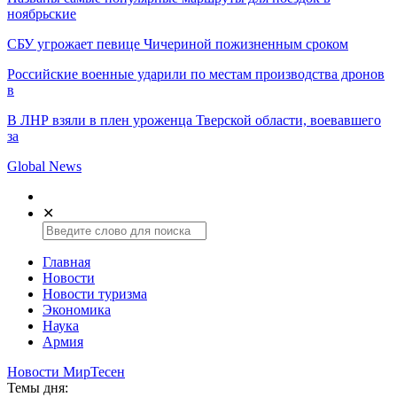
ноябрьские
СБУ угрожает певице Чичериной пожизненным сроком
Российские военные ударили по местам производства дронов
в
В ЛНР взяли в плен уроженца Тверской области, воевавшего
за
Global News
✕
Главная
Новости
Новости туризма
Экономика
Наука
Армия
Новости МирТесен
Темы дня: