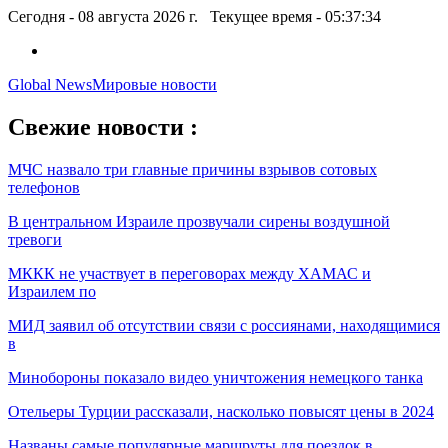
Сегодня - 08 августа 2026 г. Текущее время - 05:37:36
Global News
Мировые новости
Свежие новости :
МЧС назвало три главные причины взрывов сотовых
телефонов
В центральном Израиле прозвучали сирены воздушной
тревоги
МККК не участвует в переговорах между ХАМАС и
Израилем по
МИД заявил об отсутствии связи с россиянами, находящимися
в
Минобороны показало видео уничтожения немецкого танка
Отельеры Турции рассказали, насколько повысят цены в 2024
Названы самые популярные маршруты для поездок в