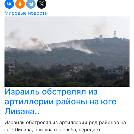
Мировые новости
Израиль обстрелял из
артиллерии районы на юге
Ливана..
Израиль обстрелял из артиллерии ряд районов на
юге Ливана, слышна стрельба, передает